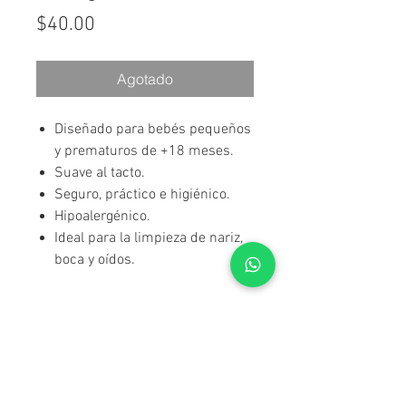
Precio
$40.00
Agotado
Diseñado para bebés pequeños
y prematuros de +18 meses.
Suave al tacto.
Seguro, práctico e higiénico.
Hipoalergénico.
Ideal para la limpieza de nariz,
boca y oídos.
Envío gratis a nivel
nacional en compras
superiores a $500.00 mxn.
Envío de 3 a 5 días