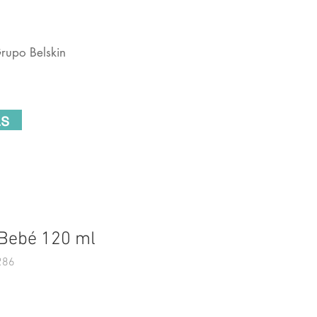
rupo Belskin
ras
 Bebé 120 ml
286