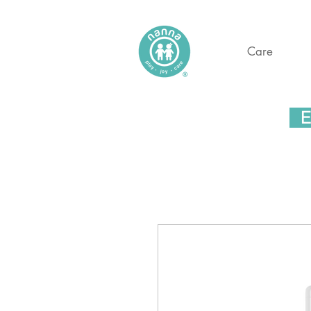
Care
En